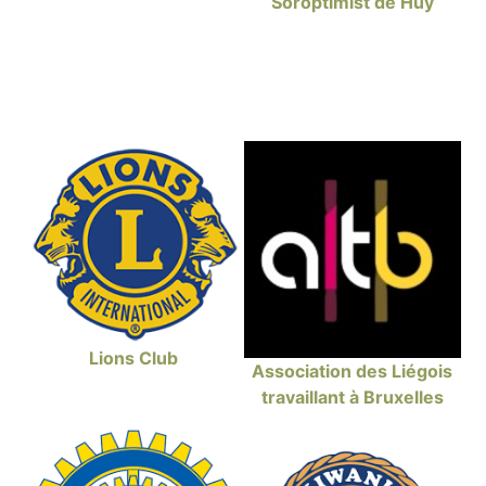
Soroptimist de Huy
Lions Club
Association des Liégois
travaillant à Bruxelles