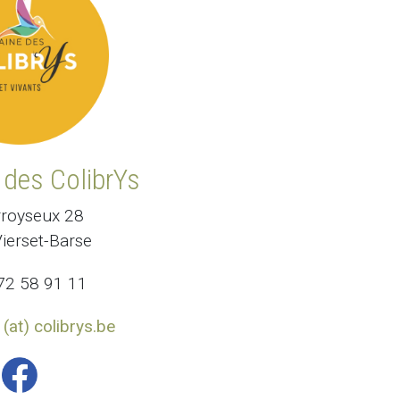
des ColibrYs
rroyseux 28
ierset-Barse
72 58 91 11
(at) colibrys.be